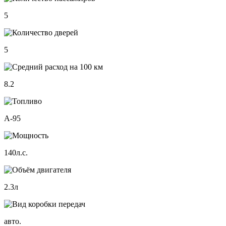
5
5
8.2
А-95
140л.с.
2.3л
авто.