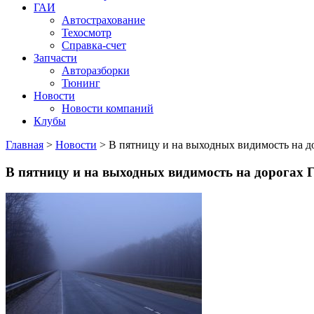
ГАИ
Автострахование
Техосмотр
Справка-счет
Запчасти
Авторазборки
Тюнинг
Новости
Новости компаний
Клубы
Главная
>
Новости
>
В пятницу и на выходных видимость на д
В пятницу и на выходных видимость на дорогах 