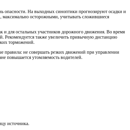
ень опасности. На выходных синоптики прогнозируют осадки и
ми, максимально осторожными, учитывать сложившиеся
ак и для остальных участников дорожного движения. Во время
ий. Рекомендуется также увеличить привычную дистанцию
зких торможений.
е правила: не совершать резких движений при управлении
мане повышается утомляемость водителей.
ицу источника.