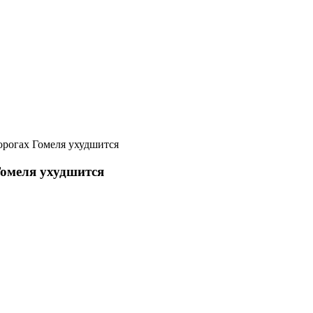
орогах Гомеля ухудшится
Гомеля ухудшится