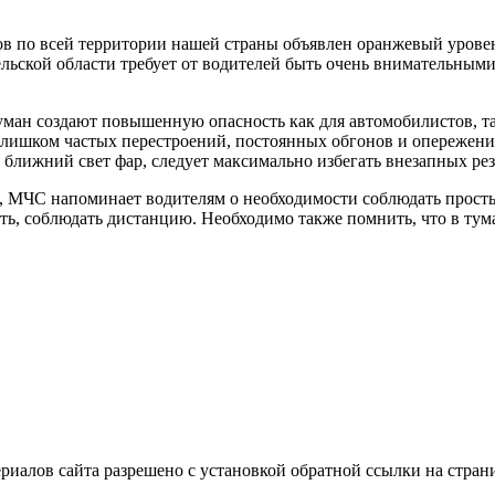
ов по всей территории нашей страны объявлен оранжевый уров
ельской области требует от водителей быть очень внимательны
туман создают повышенную опасность как для автомобилистов, т
 слишком частых перестроений, постоянных обгонов и опережен
ближний свет фар, следует максимально избегать внезапных ре
, МЧС напоминает водителям о необходимости соблюдать просты
ить, соблюдать дистанцию. Необходимо также помнить, что в ту
иалов сайта разрешено с установкой обратной ссылки на стран